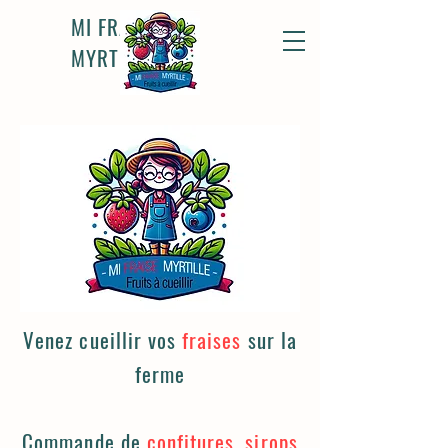
MI FRAISE
MYRTILLE
Venez cueillir vos
fraises
sur la
ferme
Commande de
confitures, sirops